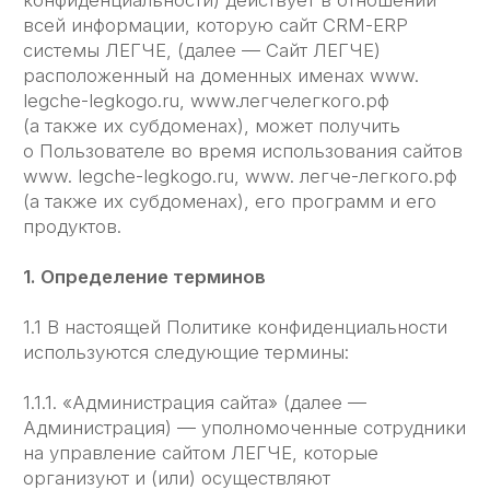
(а также их субдоменах), его программ и его
продуктов.
1. Определение терминов
1.1 В настоящей Политике конфиденциальности
используются следующие термины:
1.1.1. «Администрация сайта» (далее —
Администрация) — уполномоченные сотрудники
на управление сайтом ЛЕГЧЕ, которые
организуют и (или) осуществляют
обработку персональных данных, а также
определяет цели обработки персональных
данных, состав персональных данных,
подлежащих обработке, действия (операции),
совершаемые с персональными данными.
1.1.2. «Персональные данные" — любая
информация, относящаяся к прямо или
косвенно определенному, или определяемому
физическому лицу (субъекту
персональных данных).
1.1.3. «Обработка персональных данных" —
любое действие (операция) или совокупность
действий (операции)̆, совершаемых
с использованием средств