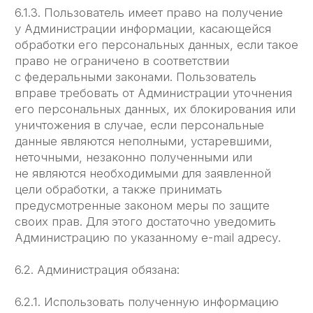
соглашения.
7.6. В отношение текстовых материалов (статей,
публикаций, находящихся в свободном
публичном доступе на сайте ЛЕГЧЕ)
допускается их распространение при условии,
что будет дана ссылка на Сайт ЛЕГЧЕ.
7.7. Администрация не несет ответственности
перед Пользователем за любой убыток или
ущерб, понесённый Пользователем
в результате удаления, сбоя или
невозможности сохранения какого-либо
Содержания и иных коммуникационных данных,
содержащихся на сайте ЛЕГЧЕ или
передаваемых через него.
7.8. Администрация не несет ответственности
за любые прямые или косвенные убытки,
произошедшие из-за: использования либо
невозможности использования сайта, либо
отдельных сервисов; несанкционированного
доступа к коммуникациям Пользователя;
заявления или поведение любого третьего лица
на сайте.
7.9. Администрация не несет ответственность