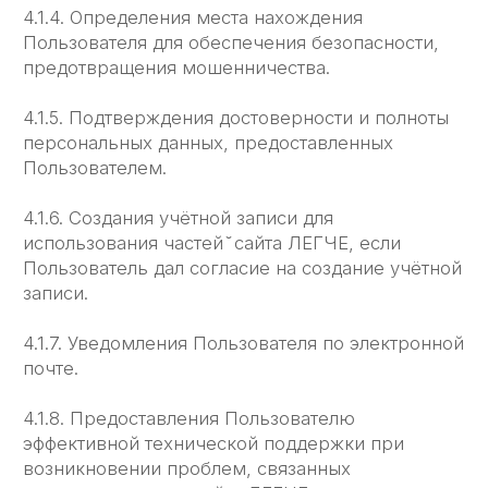
6.1.3. Пользователь имеет право на получение
у Администрации информации, касающейся
обработки его персональных данных, если такое
право не ограничено в соответствии
с федеральными законами. Пользователь
вправе требовать от Администрации уточнения
его персональных данных, их блокирования или
уничтожения в случае, если персональные
данные являются неполными, устаревшими,
неточными, незаконно полученными или
не являются необходимыми для заявленной
цели обработки, а также принимать
предусмотренные законом меры по защите
своих прав. Для этого достаточно уведомить
Администрацию по указанному e-mail адресу.
6.2. Администрация обязана:
6.2.1. Использовать полученную информацию
исключительно для целей, указанных в п. 4
настоящей Политики конфиденциальности.
6.2.2. Обеспечить хранение конфиденциальной
информации в тайне, не разглашать без
предварительного письменного разрешения
Пользователя, а также не осуществлять
продажу, обмен, опубликование, либо