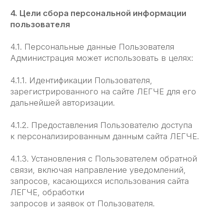
организационные и технические меры для
защиты персональной информации
Пользователя от неправомерного или
случайного доступа, уничтожения, изменения,
блокирования, копирования, распространения,
а также от иных неправомерных действий
третьих лиц.
5.5. Администрация совместно с Пользователем
принимает все необходимые меры
по предотвращению убытков или иных
отрицательных последствий, вызванных утратой
или разглашением персональных данных
Пользователя.
6. Права и обязанности сторон
6.1. Пользователь вправе:
6.1.1. Принимать свободное решение
о предоставлении своих персональных данных,
необходимых для использования сайта ЛЕГЧЕ,
и давать согласие на их обработку.
6.1.2. Обновить, дополнить предоставленную
информацию о персональных данных в случае
изменения данной информации.