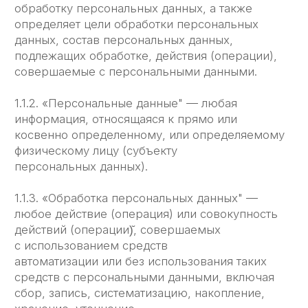
автоматизации или без использования таких
средств с персональными данными, включая
сбор, запись, систематизацию, накопление,
хранение, уточнение
(обновление, изменение), извлечение,
использование, передачу (распространение,
предоставление, доступ), обезличивание,
блокирование, удаление, уничтожение
персональных данных.
1.1.4. «Конфиденциальность персональных
данных" — обязательное для соблюдения
Оператором или иным получившим доступ
к персональным данным лицом требование
не допускать их распространения без согласия
субъекта персональных данных или наличия
иного законного основания.
1.1.5. «Сайт ЛЕГЧЕ" — это совокупность
связанных между собой веб страниц,
размещенных в сети Интернет по уникальным
адресам (URL): www. legche-legkogo.ru, www.
легче-легкого.рф, а также их субдоменах.
1.1.6. «Субдомены" — это страницы или
совокупность страниц, расположенные
на доменах третьего уровня, принадлежащие