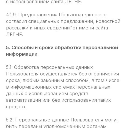
разглашение иными возможными способами
переданных персональных данных
Пользователя, за исключением п. 5.2. настоящей
Политики Конфиденциальности.
6.2.3. Принимать меры предосторожности для
защиты конфиденциальности персональных
данных Пользователя согласно порядку, обычно
используемого для
защиты такого рода информации
в существующем деловом обороте.
6.2.4. Осуществить блокирование персональных
данных, относящихся к соответствующему
Пользователю, с момента обращения или
запроса Пользователя,
или его законного представителя либо
уполномоченного органа по защите прав
субъектов персональных данных на период
проверки, в случае выявления
недостоверных персональных данных или
неправомерных действий.
7. Ответственность сторон
7.1. Администрация, не исполнившая свои
обязательства, несёт ответственность за убытки,