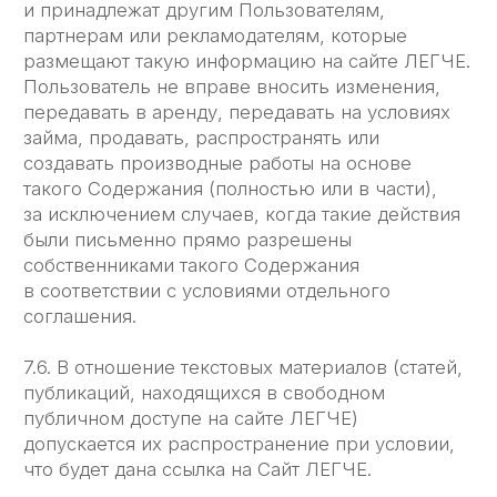
Разработчик отечественного ПО
Реестровая запись №28576 от
23.06.2025
Документы
Телефон
Лицензионный
+7-906-045-93-67
договор
Информация
о правообладателе
Юридические сведения
Меню
Почта
max@eesy.ru
Возможности системы