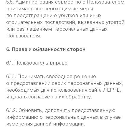
но не ограничиваясь перечисленным, включая
полную ответственность за содержание
и форму материалов.
7.4. Пользователь признает, что ответственность
за любую информацию (в том числе,
но не ограничиваясь: файлы с данными, тексты
и т. д.), к которой он может иметь доступ как
к части сайта ЛЕГЧЕ, несет лицо,
предоставившее такую информацию.
7.5. Пользователь соглашается, что информация,
предоставленная ему как часть сайта ЛЕГЧЕ,
может являться объектом интеллектуальной ̆
собственности, права на который защищены
и принадлежат другим Пользователям,
партнерам или рекламодателям, которые
размещают такую информацию на сайте ЛЕГЧЕ.
Пользователь не вправе вносить изменения,
передавать в аренду, передавать на условиях
займа, продавать, распространять или
создавать производные работы на основе
такого Содержания (полностью или в части),
за исключением случаев, когда такие действия
были письменно прямо разрешены
собственниками такого Содержания
в соответствии с условиями отдельного