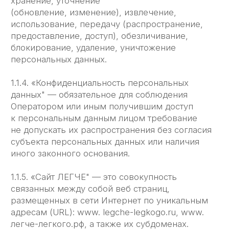
сайту ЛЕГЧЕ, а также другие временные
страницы, внизу которой указана контактная
информация Администрации.
1.1.5. «Пользователь сайта ЛЕГЧЕ» (далее
Пользователь) — лицо, имеющее доступ к сайту
ЛЕГЧЕ, посредством сети Интернет
и использующее информацию, материалы
и продукты сайта ЛЕГЧЕ.
1.1.7. «Cookies" — небольшой фрагмент данных,
отправленный веб-сервером и хранимый
на компьютере пользователя, который веб-
клиент или веб-браузер каждый раз пересылает
веб-серверу в HTTP- запросе при попытке
открыть страницу соответствующего сайта.
1.1.8. «IP-адрес" — уникальный сетевой адрес
узла в компьютерной сети, через который
Пользователь получает доступ на Сайт ЛЕГЧЕ.
2. Общие положения
2.1. Использование сайта ЛЕГЧЕ Пользователем
означает согласие с настоящей Политикой
конфиденциальности и условиями обработки
персональных данных