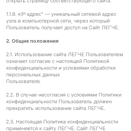
3.2. Персональные данные, разрешённые
к обработке в рамках настоящей Политики
конфиденциальности, предоставляются
Пользователем путём заполнения форм на сайте
ЛЕГЧЕ и включают в себя следующую
информацию:
3.2.1. фамилию, имя, отчество Пользователя;
3.2.2. контактный телефон Пользователя;
3.2.3. адрес электронной почты Пользователя
(e-mail)
3.2.4. фотографию (при необходимости).
3.3. Сайт ЛЕГЧЕ защищает Данные, которые
автоматически передаются при посещении
страниц:
— IP адрес;
— информация из Cookies;
— информация о браузере
— время доступа;
— реферер (адрес предыдущей страницы).
3.3.1. Отключение Cookies может повлечь
невозможность доступа к частям сайта,
требующим авторизации.
3.3.2. Сайт ЛЕГЧЕ осуществляет сбор статистики
об IP-адресах своих посетителей. Данная