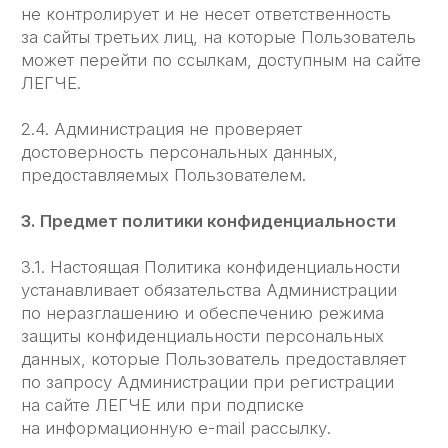
информация используется с целью
предотвращения, выявления и решения
технических проблем.
3.4. Любая иная персональная информация,
не оговоренная выше (история посещения,
используемые браузеры, операционные
системы и т. д.) подлежит
надежному хранению и нераспространению,
за исключением случаев, предусмотренных в
п. 5.2. настоящей Политики конфиденциальности.
4. Цели сбора персональной информации
пользователя
4.1. Персональные данные Пользователя
Администрация может использовать в целях:
4.1.1. Идентификации Пользователя,
зарегистрированного на сайте ЛЕГЧЕ для его
дальнейшей авторизации.
4.1.2. Предоставления Пользователю доступа
к персонализированным данным сайта ЛЕГЧЕ.
4.1.3. Установления с Пользователем обратной
связи, включая направление уведомлений,