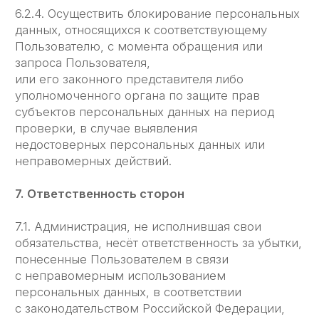
8.4. К настоящей Политике конфиденциальности
и отношениям между Пользователем
и Администрацией применяется действующее
законодательство Российской Федерации.
9. Дополнительные условия
9.1. Администрация вправе вносить изменения
в настоящую Политику конфиденциальности без
согласия Пользователя.
9.2. Новая Политика конфиденциальности
вступает в силу с момента ее размещения
на сайте ЛЕГЧЕ, если иное не предусмотрено
новой редакцией Политики
конфиденциальности.
9.3. Все предложения или вопросы касательно
настоящей Политики конфиденциальности
следует сообщать по адресу:
info@eesy.ru
9.4. Действующая Политика
конфиденциальности размещена на странице
по адресу https://www.legche-legkogo.ru/privacy-
policy
г. Москва, ООО "Легче Лёгкого", ОГРН 1 227 700