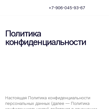
+7-906-045-93-67
Политика
конфиденциальности
Настоящая Политика конфиденциальности
персональных данных (далее — Политика
конфиденциальности) действует в отношении
всей информации, которую сайт CRM-ERP
системы ЛЕГЧЕ, (далее — Сайт ЛЕГЧЕ)
расположенный на доменных именах www.
legche-legkogo.ru, www.легчелегкого.рф
(а также их субдоменах), может получить
о Пользователе во время использования сайтов
www. legche-legkogo.ru, www. легче-легкого.рф