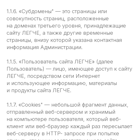
Пользователя.
2.2. В случае несогласия с условиями Политики
конфиденциальности Пользователь должен
прекратить использование сайта ЛЕГЧЕ.
2.3. Настоящая Политика конфиденциальности
применяется к сайту ЛЕГЧЕ. Сайт ЛЕГЧЕ
не контролирует и не несет ответственность
за сайты третьих лиц, на которые Пользователь
может перейти по ссылкам, доступным на сайте
ЛЕГЧЕ.
2.4. Администрация не проверяет
достоверность персональных данных,
предоставляемых Пользователем.
3. Предмет политики конфиденциальности
3.1. Настоящая Политика конфиденциальности
устанавливает обязательства Администрации
по неразглашению и обеспечению режима
защиты конфиденциальности персональных
данных, которые Пользователь предоставляет
по запросу Администрации при регистрации
на сайте ЛЕГЧЕ или при подписке
на информационную e-mail рассылку.