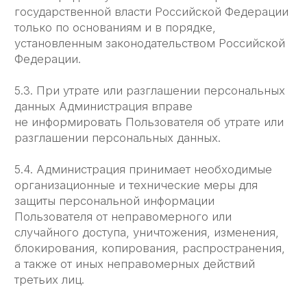
понесенные Пользователем в связи
с неправомерным использованием
персональных данных, в соответствии
с законодательством Российской Федерации,
за исключением случаев, предусмотренных
п. 5.2. и 7.2. настоящей Политики
Конфиденциальности.
7.2. В случае утраты или разглашения
Конфиденциальной информации Администрация
не несёт ответственность, если данная
конфиденциальная
информация:
7.2.1. Стала публичным достоянием до ее ̈ утраты
или разглашения.
7.2.2. Была получена от третьей стороны
до момента ее ̈ получения Администрацией
Сайта.
7.2.3. Была разглашена с согласия Пользователя.
7.3. Пользователь несет полную ответственность
за соблюдение требовании ̆ законодательства
РФ, в том числе законов о рекламе, о защите
авторских и смежных прав, об охране товарных
знаков и знаков обслуживания,