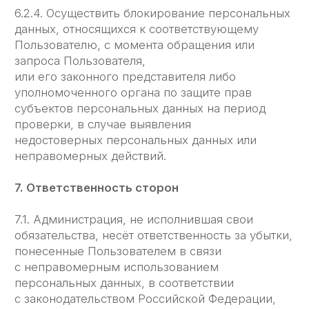
8.4. К настоящей Политике конфиденциальности
и отношениям между Пользователем
и Администрацией применяется действующее
законодательство Российской Федерации.
9. Дополнительные условия
9.1. Администрация вправе вносить изменения
в настоящую Политику конфиденциальности без
согласия Пользователя.
9.2. Новая Политика конфиденциальности
вступает в силу с момента ее размещения
на сайте ЛЕГЧЕ, если иное не предусмотрено
новой редакцией Политики
конфиденциальности.
9.3. Все предложения или вопросы касательно
настоящей Политики конфиденциальности
следует сообщать по адресу:
info@eesy.ru
9.4. Действующая Политика
конфиденциальности размещена на странице
по адресу https://www.legche-legkogo.ru/privacy-
policy
г. Москва, ООО "Легче Лёгкого", ОГРН 1 227 700