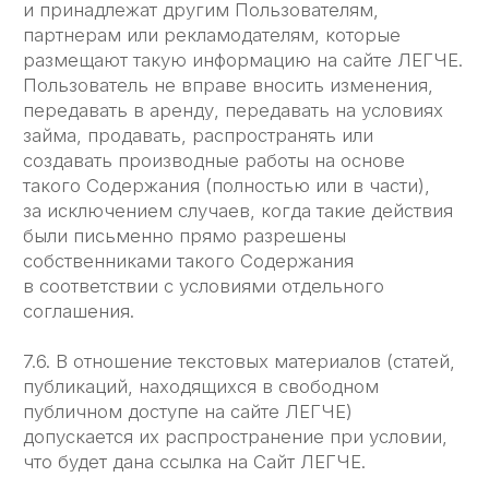
Разработчик отечественного ПО
Реестровая запись №28576 от
23.06.2025
Документы
Телефон
Лицензионный
+7-906-045-93-67
договор
Информация
о правообладателе
Юридические сведения
Меню
Почта
max@eesy.ru
Возможности системы