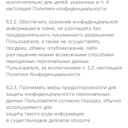
за какую-либо информацию, размещенную
пользователем на сайте ЛЕГЧЕ, включая,
но не ограничиваясь:
информацию, защищенную авторским правом,
без прямого согласия владельца авторского
права.
8. Разрешение споров
8.1. До обращения в суд с иском по спорам,
возникающим из отношений между
Пользователем и Администрацией,
обязательным является предъявление
претензии (письменного предложения или
предложения в электронном виде
о добровольном
урегулировании спора).
8.2. Получатель претензии в течение 30
календарных дней со дня получения претензии,
письменно или в электронном виде уведомляет
заявителя претензии о результатах
рассмотрения претензии.
8.3. При недостижении соглашения спор будет
передан на рассмотрение Арбитражного суда
г. Москва.