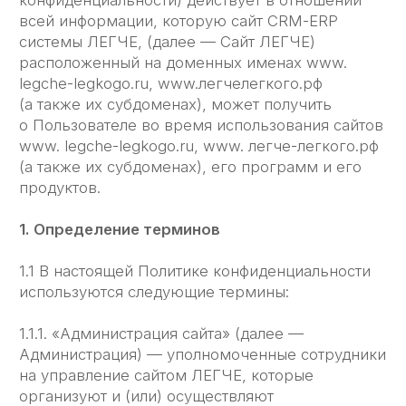
(а также их субдоменах), его программ и его
продуктов.
1. Определение терминов
1.1 В настоящей Политике конфиденциальности
используются следующие термины:
1.1.1. «Администрация сайта» (далее —
Администрация) — уполномоченные сотрудники
на управление сайтом ЛЕГЧЕ, которые
организуют и (или) осуществляют
обработку персональных данных, а также
определяет цели обработки персональных
данных, состав персональных данных,
подлежащих обработке, действия (операции),
совершаемые с персональными данными.
1.1.2. «Персональные данные" — любая
информация, относящаяся к прямо или
косвенно определенному, или определяемому
физическому лицу (субъекту
персональных данных).
1.1.3. «Обработка персональных данных" —
любое действие (операция) или совокупность
действий (операции)̆, совершаемых
с использованием средств