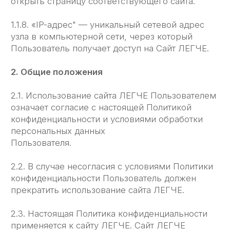
3.2. Персональные данные, разрешённые
к обработке в рамках настоящей Политики
конфиденциальности, предоставляются
Пользователем путём заполнения форм на сайте
ЛЕГЧЕ и включают в себя следующую
информацию:
3.2.1. фамилию, имя, отчество Пользователя;
3.2.2. контактный телефон Пользователя;
3.2.3. адрес электронной почты Пользователя
(e-mail)
3.2.4. фотографию (при необходимости).
3.3. Сайт ЛЕГЧЕ защищает Данные, которые
автоматически передаются при посещении
страниц:
— IP адрес;
— информация из Cookies;
— информация о браузере
— время доступа;
— реферер (адрес предыдущей страницы).
3.3.1. Отключение Cookies может повлечь
невозможность доступа к частям сайта,
требующим авторизации.
3.3.2. Сайт ЛЕГЧЕ осуществляет сбор статистики
об IP-адресах своих посетителей. Данная