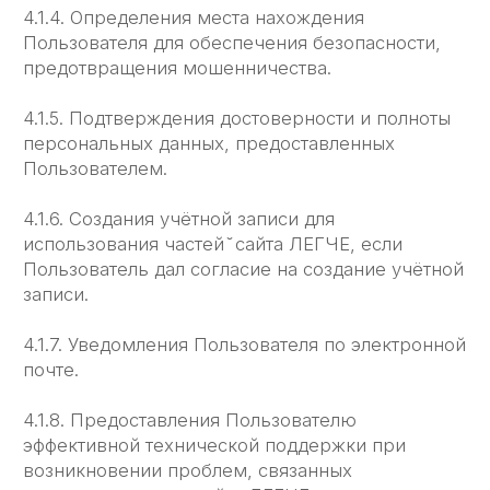
6.1.3. Пользователь имеет право на получение
у Администрации информации, касающейся
обработки его персональных данных, если такое
право не ограничено в соответствии
с федеральными законами. Пользователь
вправе требовать от Администрации уточнения
его персональных данных, их блокирования или
уничтожения в случае, если персональные
данные являются неполными, устаревшими,
неточными, незаконно полученными или
не являются необходимыми для заявленной
цели обработки, а также принимать
предусмотренные законом меры по защите
своих прав. Для этого достаточно уведомить
Администрацию по указанному e-mail адресу.
6.2. Администрация обязана:
6.2.1. Использовать полученную информацию
исключительно для целей, указанных в п. 4
настоящей Политики конфиденциальности.
6.2.2. Обеспечить хранение конфиденциальной
информации в тайне, не разглашать без
предварительного письменного разрешения
Пользователя, а также не осуществлять
продажу, обмен, опубликование, либо