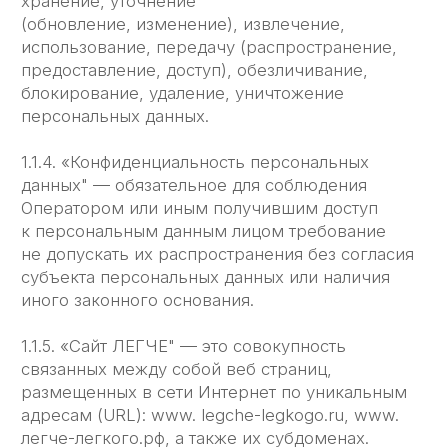
сайту ЛЕГЧЕ, а также другие временные
страницы, внизу которой указана контактная
информация Администрации.
1.1.5. «Пользователь сайта ЛЕГЧЕ» (далее
Пользователь) — лицо, имеющее доступ к сайту
ЛЕГЧЕ, посредством сети Интернет
и использующее информацию, материалы
и продукты сайта ЛЕГЧЕ.
1.1.7. «Cookies" — небольшой фрагмент данных,
отправленный веб-сервером и хранимый
на компьютере пользователя, который веб-
клиент или веб-браузер каждый раз пересылает
веб-серверу в HTTP- запросе при попытке
открыть страницу соответствующего сайта.
1.1.8. «IP-адрес" — уникальный сетевой адрес
узла в компьютерной сети, через который
Пользователь получает доступ на Сайт ЛЕГЧЕ.
2. Общие положения
2.1. Использование сайта ЛЕГЧЕ Пользователем
означает согласие с настоящей Политикой
конфиденциальности и условиями обработки
персональных данных