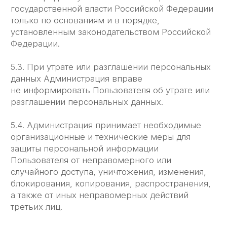
понесенные Пользователем в связи
с неправомерным использованием
персональных данных, в соответствии
с законодательством Российской Федерации,
за исключением случаев, предусмотренных
п. 5.2. и 7.2. настоящей Политики
Конфиденциальности.
7.2. В случае утраты или разглашения
Конфиденциальной информации Администрация
не несёт ответственность, если данная
конфиденциальная
информация:
7.2.1. Стала публичным достоянием до ее ̈ утраты
или разглашения.
7.2.2. Была получена от третьей стороны
до момента ее ̈ получения Администрацией
Сайта.
7.2.3. Была разглашена с согласия Пользователя.
7.3. Пользователь несет полную ответственность
за соблюдение требовании ̆ законодательства
РФ, в том числе законов о рекламе, о защите
авторских и смежных прав, об охране товарных
знаков и знаков обслуживания,