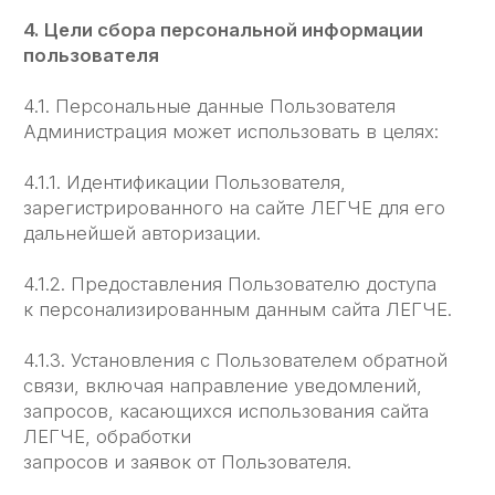
организационные и технические меры для
защиты персональной информации
Пользователя от неправомерного или
случайного доступа, уничтожения, изменения,
блокирования, копирования, распространения,
а также от иных неправомерных действий
третьих лиц.
5.5. Администрация совместно с Пользователем
принимает все необходимые меры
по предотвращению убытков или иных
отрицательных последствий, вызванных утратой
или разглашением персональных данных
Пользователя.
6. Права и обязанности сторон
6.1. Пользователь вправе:
6.1.1. Принимать свободное решение
о предоставлении своих персональных данных,
необходимых для использования сайта ЛЕГЧЕ,
и давать согласие на их обработку.
6.1.2. Обновить, дополнить предоставленную
информацию о персональных данных в случае
изменения данной информации.