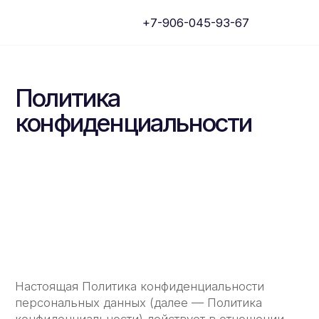
+7-906-045-93-67
Политика
конфиденциальности
Настоящая Политика конфиденциальности
персональных данных (далее — Политика
конфиденциальности) действует в отношении
всей информации, которую сайт CRM-ERP
системы ЛЕГЧЕ, (далее — Сайт ЛЕГЧЕ)
расположенный на доменных именах www.
legche-legkogo.ru, www.легчелегкого.рф
(а также их субдоменах), может получить
о Пользователе во время использования сайтов
www. legche-legkogo.ru, www. легче-легкого.рф