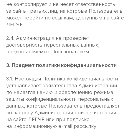
информация используется с целью
предотвращения, выявления и решения
технических проблем.
3.4. Любая иная персональная информация,
не оговоренная выше (история посещения,
используемые браузеры, операционные
системы и т. д.) подлежит
надежному хранению и нераспространению,
за исключением случаев, предусмотренных в
п. 5.2. настоящей Политики конфиденциальности.
4. Цели сбора персональной информации
пользователя
4.1. Персональные данные Пользователя
Администрация может использовать в целях:
4.1.1. Идентификации Пользователя,
зарегистрированного на сайте ЛЕГЧЕ для его
дальнейшей авторизации.
4.1.2. Предоставления Пользователю доступа
к персонализированным данным сайта ЛЕГЧЕ.
4.1.3. Установления с Пользователем обратной
связи, включая направление уведомлений,