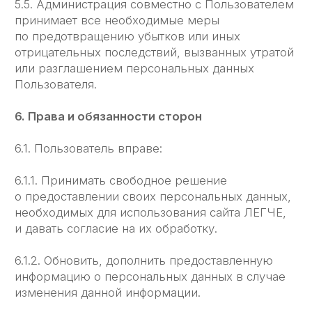
но не ограничиваясь перечисленным, включая
полную ответственность за содержание
и форму материалов.
7.4. Пользователь признает, что ответственность
за любую информацию (в том числе,
но не ограничиваясь: файлы с данными, тексты
и т. д.), к которой он может иметь доступ как
к части сайта ЛЕГЧЕ, несет лицо,
предоставившее такую информацию.
7.5. Пользователь соглашается, что информация,
предоставленная ему как часть сайта ЛЕГЧЕ,
может являться объектом интеллектуальной ̆
собственности, права на который защищены
и принадлежат другим Пользователям,
партнерам или рекламодателям, которые
размещают такую информацию на сайте ЛЕГЧЕ.
Пользователь не вправе вносить изменения,
передавать в аренду, передавать на условиях
займа, продавать, распространять или
создавать производные работы на основе
такого Содержания (полностью или в части),
за исключением случаев, когда такие действия
были письменно прямо разрешены
собственниками такого Содержания
в соответствии с условиями отдельного