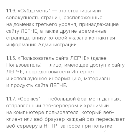
Пользователя.
2.2. В случае несогласия с условиями Политики
конфиденциальности Пользователь должен
прекратить использование сайта ЛЕГЧЕ.
2.3. Настоящая Политика конфиденциальности
применяется к сайту ЛЕГЧЕ. Сайт ЛЕГЧЕ
не контролирует и не несет ответственность
за сайты третьих лиц, на которые Пользователь
может перейти по ссылкам, доступным на сайте
ЛЕГЧЕ.
2.4. Администрация не проверяет
достоверность персональных данных,
предоставляемых Пользователем.
3. Предмет политики конфиденциальности
3.1. Настоящая Политика конфиденциальности
устанавливает обязательства Администрации
по неразглашению и обеспечению режима
защиты конфиденциальности персональных
данных, которые Пользователь предоставляет
по запросу Администрации при регистрации
на сайте ЛЕГЧЕ или при подписке
на информационную e-mail рассылку.