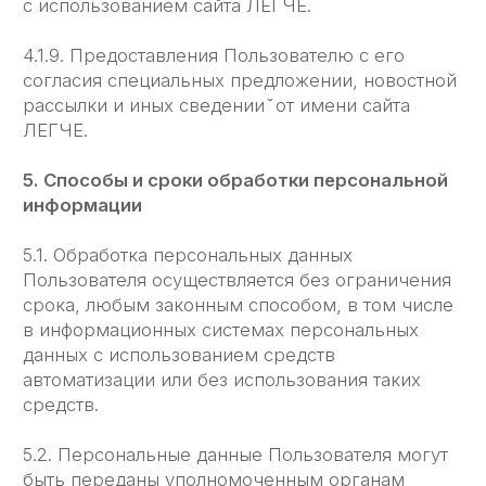
разглашение иными возможными способами
переданных персональных данных
Пользователя, за исключением п. 5.2. настоящей
Политики Конфиденциальности.
6.2.3. Принимать меры предосторожности для
защиты конфиденциальности персональных
данных Пользователя согласно порядку, обычно
используемого для
защиты такого рода информации
в существующем деловом обороте.
6.2.4. Осуществить блокирование персональных
данных, относящихся к соответствующему
Пользователю, с момента обращения или
запроса Пользователя,
или его законного представителя либо
уполномоченного органа по защите прав
субъектов персональных данных на период
проверки, в случае выявления
недостоверных персональных данных или
неправомерных действий.
7. Ответственность сторон
7.1. Администрация, не исполнившая свои
обязательства, несёт ответственность за убытки,