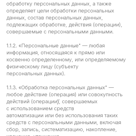
автоматизации или без использования таких
средств с персональными данными, включая
сбор, запись, систематизацию, накопление,
хранение, уточнение
(обновление, изменение), извлечение,
использование, передачу (распространение,
предоставление, доступ), обезличивание,
блокирование, удаление, уничтожение
персональных данных.
1.1.4. «Конфиденциальность персональных
данных" — обязательное для соблюдения
Оператором или иным получившим доступ
к персональным данным лицом требование
не допускать их распространения без согласия
субъекта персональных данных или наличия
иного законного основания.
1.1.5. «Сайт ЛЕГЧЕ" — это совокупность
связанных между собой веб страниц,
размещенных в сети Интернет по уникальным
адресам (URL): www. legche-legkogo.ru, www.
легче-легкого.рф, а также их субдоменах.
1.1.6. «Субдомены" — это страницы или
совокупность страниц, расположенные
на доменах третьего уровня, принадлежащие