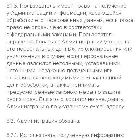
соглашения.
7.6. В отношение текстовых материалов (статей,
публикаций, находящихся в свободном
публичном доступе на сайте ЛЕГЧЕ)
допускается их распространение при условии,
что будет дана ссылка на Сайт ЛЕГЧЕ.
7.7. Администрация не несет ответственности
перед Пользователем за любой убыток или
ущерб, понесённый Пользователем
в результате удаления, сбоя или
невозможности сохранения какого-либо
Содержания и иных коммуникационных данных,
содержащихся на сайте ЛЕГЧЕ или
передаваемых через него.
7.8. Администрация не несет ответственности
за любые прямые или косвенные убытки,
произошедшие из-за: использования либо
невозможности использования сайта, либо
отдельных сервисов; несанкционированного
доступа к коммуникациям Пользователя;
заявления или поведение любого третьего лица
на сайте.
7.9. Администрация не несет ответственность